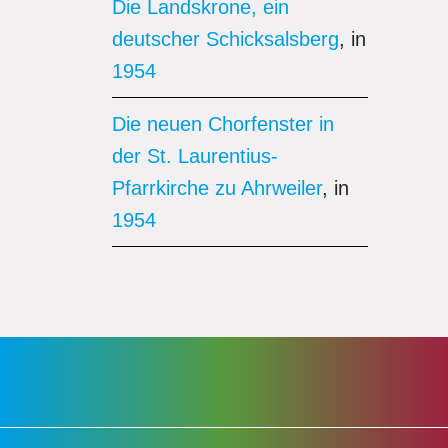
Die Landskrone, ein
deutscher Schicksalsberg
, in
1954
Die neuen Chorfenster in
der St. Laurentius-
Pfarrkirche zu Ahrweiler
, in
1954