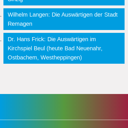
Wilhelm Langen: Die Auswärtigen der Stadt
Remagen
Dr. Hans Frick: Die Auswärtigen im
Kirchspiel Beul (heute Bad Neuenahr,
Ostbachem, Westheppingen)