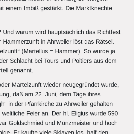
t einem Imbiß gestärkt. Die Marktknechte
? Und warum wird hauptsächlich das Richtfest
 Hammerzunft in Ahrweiler löst das Rätsel.
elzunft“ (Martellus = Hammer). So wurde ja
 der Schlacht bei Tours und Poitiers aus dem
ell genannt.
der Martelzunft wieder neugegründet wurde,
zung, daß am 22. Juni, dem Tage ihres
gh“ in der Pfarrkirche zu Ahrweiler gehalten
 weltliche Feier an. Der hl. Eligius wurde 590
 war Goldschmied und Münzmeister und hoch
e. Er kaufte viele Sklaven los, half den