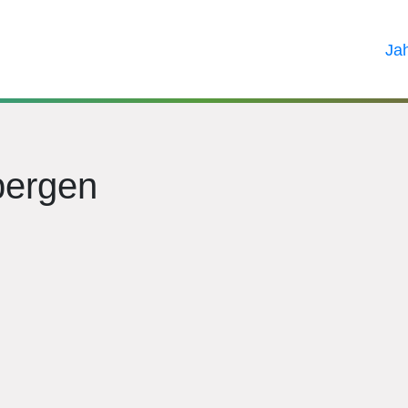
Ja
bergen