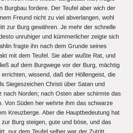
n Burgbau fordere. Der Teufel aber wich der
inem Freund nicht zu viel abverlangen, wohl
itt zur Burg gewähren. Je mehr der schnelle
esto unruhiger und kümmerlicher zeigte sich
hlin fragte ihn nach dem Grunde seines
kt mit dem Teufel. Sie aber wußte Rat, und
e ließ auf dem Burgwege vor der Burg, mächtig
rrichten, wissend, daß der Höllengeist, die
s Siegeszeichen Christi über Satan und
z nach Norden; nach Osten aber schirmte das
b. Von Süden her wehrte ihm das schwarze
em Kreuzberge. Aber die Hauptbedeutung hat
zur Burg steigen, gute und böse, und das
, nur dem Teufel selber war der Zutritt