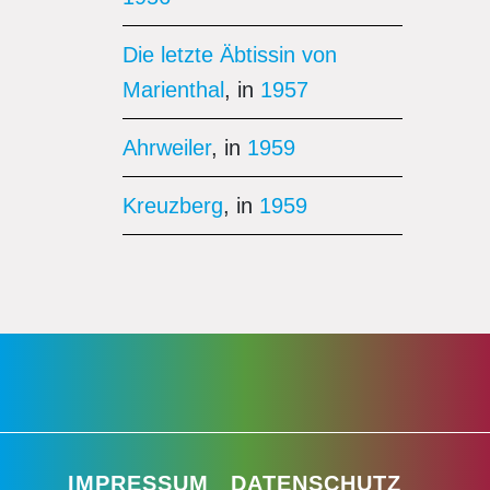
Die letzte Äbtissin von
Marienthal
, in
1957
Ahrweiler
, in
1959
Kreuzberg
, in
1959
IMPRESSUM
DATENSCHUTZ