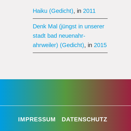
Haiku (Gedicht)
, in
2011
Denk Mal (jüngst in unserer
stadt bad neuenahr-
ahrweiler) (Gedicht)
, in
2015
IMPRESSUM
DATENSCHUTZ