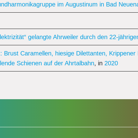
undharmonikagruppe im Augustinum in Bad Neuen
lektrizität“ gelangte Ahrweiler durch den 22-jährige
rt: Brust Caramellen, hiesige Dilettanten, Krippe
lende Schienen auf der Ahrtalbahn
, in
2020