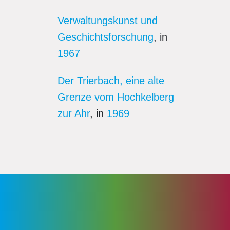
Verwaltungskunst und
Geschichtsforschung
, in
1967
Der Trierbach, eine alte
Grenze vom Hochkelberg
zur Ahr
, in
1969