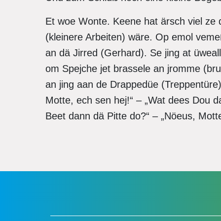
Et woe Wonte. Keene hat ärsch viel ze 
(kleinere Arbeiten) wäre. Op emol veme
an dä Jirred (Gerhard). Se jing at üwe
om Spejche jet brassele an jromme (br
an jing aan de Drappedüe (Treppentüre).
Motte, ech sen hej!“ – „Wat dees Dou da
Beet dann dä Pitte do?“ – „Nöeus, Motte!