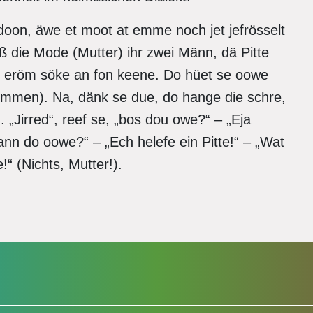
doon, äwe et moot at emme noch jet jefrösselt
ß die Mode (Mutter) ihr zwei Männ, dä Pitte
all eröm söke an fon keene. Do hüet se oowe
ummen). Na, dänk se due, do hange die schre,
 „Jirred“, reef se, „bos dou owe?“ – „Eja
nn do oowe?“ – „Ech helefe ein Pitte!“ – „Wat
“ (Nichts, Mutter!).