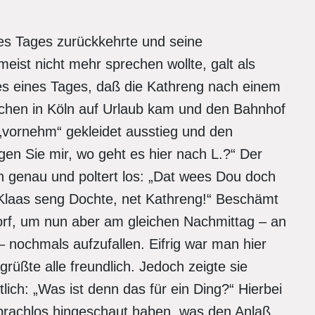
nes Tages zurückkehrte und seine
ist nicht mehr sprechen wollte, galt als
s eines Tages, daß die Kathreng nach einem
chen in Köln auf Urlaub kam und den Bahnhof
 „vornehm“ gekleidet ausstieg und den
en Sie mir, wo geht es hier nach L.?“ Der
n genau und poltert los: „Dat wees Dou doch
Klaas seng Dochte, net Kathreng!“ Beschämt
dorf, um nun aber am gleichen Nachmittag – an
 nochmals aufzufallen. Eifrig war man hier
grüßte alle freundlich. Jedoch zeigte sie
tlich: „Was ist denn das für ein Ding?“ Hierbei
prachlos hingeschaut haben, was den Anlaß