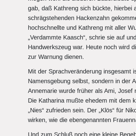
gab, daß Kathreng sich bückte, hierbei
schrägstehenden Hackenzahn gekommen 
hochschnellte und Kathreng mit aller Wu
„Verdammte Kaasch“, schrie sie auf und 
Handwerkszeug war. Heute noch wird d
zur Warnung dienen.
Mit der Sprachveränderung insgesamt ist
Namensgebung selbst, sondern in der 
Annemarie wurde früher als Ami, Josef 
Die Katharina mußte ehedem mit dem ku
„Nies“ zufrieden sein. Der „Klös“ für N
wirken, wie die ebengenannten Frauen
Und zum Schluß noch eine kleine Begebe