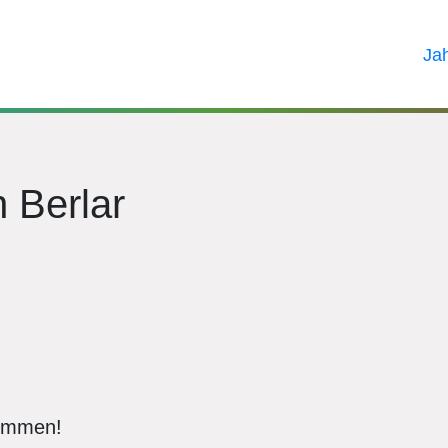
Ja
 Berlar
wommen!