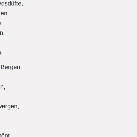
edsdüfte,
men.
e
en,
.
 Bergen,
n,
wergen,
tönt.