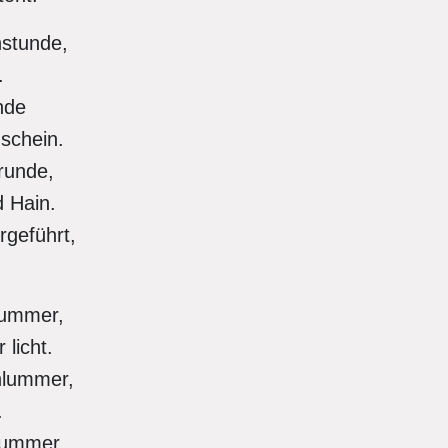
nstunde,
n.
unde
nschein.
nrunde,
d Hain.
rgeführt,
hlummer,
 licht.
chlummer,
t.
 Kummer,