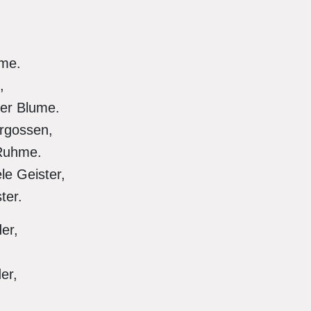
ume.
,
der Blume.
rgossen,
 Ruhme.
le Geister,
ter.
der,
der,