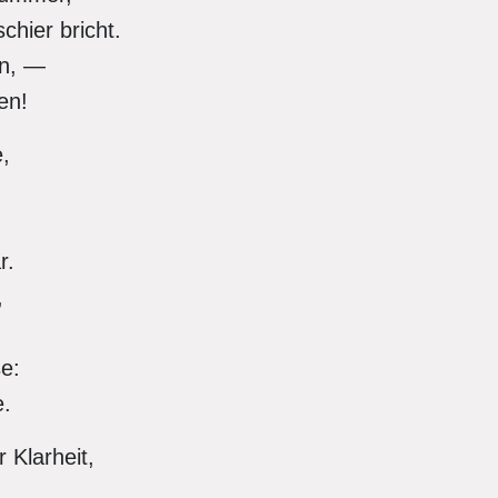
hier bricht.
sen, —
en!
e,
ar.
,
se:
e.
 Klarheit,
,