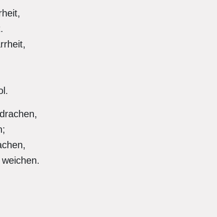
heit,
t.
rrheit,
,
l.
sdrachen,
n;
Rachen,
 weichen.
n