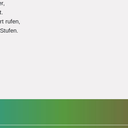
r,
t.
t rufen,
 Stufen.