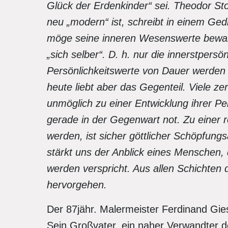
Glück der Erdenkinder“ sei. Theodor St
neu „modern“ ist, schreibt in einem Ged
möge seine inneren Wesenswerte bewa
„sich selber“. D. h. nur die innerstpers
Persönlichkeitswerte von Dauer werde
heute liebt aber das Gegenteil. Viele ze
unmöglich zu einer Entwicklung ihrer P
gerade in der Gegenwart not. Zu einer r
werden, ist sicher göttlicher Schöpfun
stärkt uns der Anblick eines Menschen, 
werden verspricht. Aus allen Schichten 
hervorgehen.
Der 87jähr. Malermeister Ferdinand Gie
Sein Großvater, ein naher Verwandter d