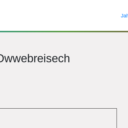
Ja
 Owwebreisech