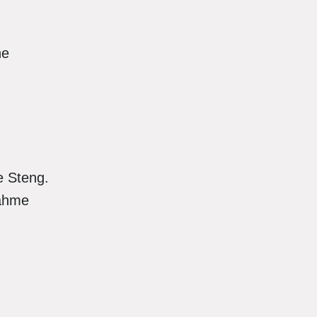
he
e Steng.
Rahme