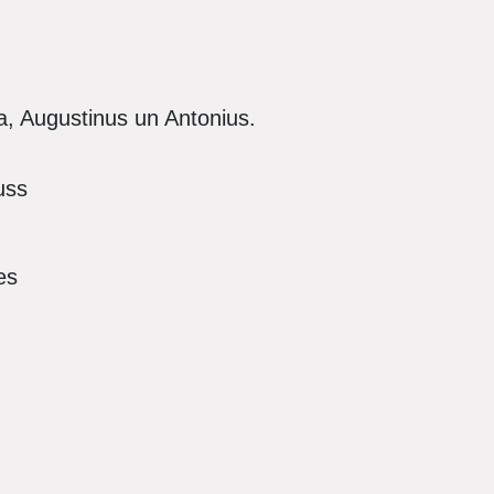
, Augustinus un Antonius.
uss
res