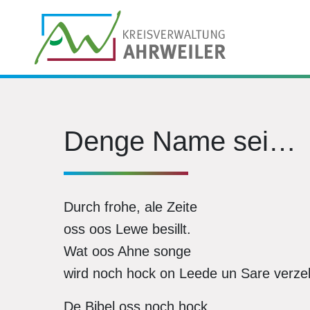
Denge Name sei…
Durch frohe, ale Zeite
oss oos Lewe besillt.
Wat oos Ahne songe
wird noch hock on Leede un Sare verzell
De Bibel oss noch hock