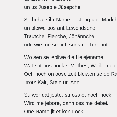
un us Jusep e Jüsepche.
Se behale ihr Name ob Jong ude Mädc
un bleiwe bös ant Lewendsend:
Trautche, Fienche, Jöhännche,
ude wie me se och sons noch nennt.
Wo sen se jebliwe die Helejename.
Wat söt oos hocke: Mäthes, Weilern ud
Och noch on oose zeit bleiwen se de 
trotz Kalt, Stein un Änn.
Su wor dat jeste, su oss et noch höck.
Wird me jebore, dann oss me debei.
One Name jit et ken Löck,