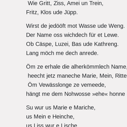
Wie Gritt, Ziss, Amei un Trein,
Fritz, Klos ude Jüpp.
Wirst de jedööft mot Wasse ude Weng.
Der Name oss wichdech für et Lewe.
Ob Cäspe, Luzei, Bas ude Kathreng.
Lang möch me dech anrede.
Öm ze erhale die alherkömmlech Name
heecht jetz maneche Marie, Mein, Ritte
Öm Vewässlonge ze vemeede,
hängt me dem Nohwosse »ehe« honne 
Su wur us Marie e Mariche,
us Mein e Heinche,
us Liss wur e Lische