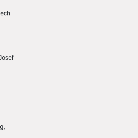
llech
 Josef
g,