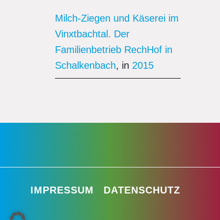
Milch-Ziegen und Käserei im
Vinxtbachtal. Der
Familienbetrieb RechHof in
Schalkenbach
, in
2015
IMPRESSUM
DATENSCHUTZ