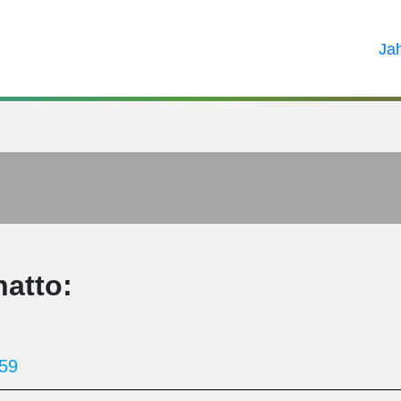
Ja
natto:
59