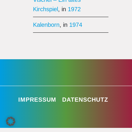
Kirchspiel
, in
1972
Kalenborn
, in
1974
IMPRESSUM
DATENSCHUTZ