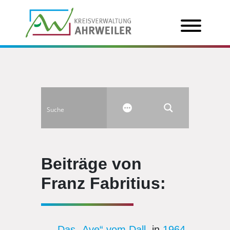
Beiträge von
Franz Fabritius:
Das „Ave“ vom Dall
, in
1964