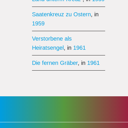
Saatenkreuz zu Ostern
, in
1959
Verstorbene als
Heiratsengel
, in
1961
Die fernen Gräber
, in
1961