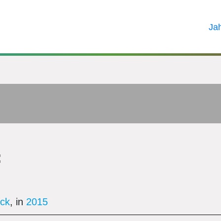
Ja
:
ick
, in
2015