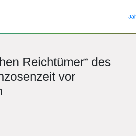
Ja
chen Reichtümer“ des
nzosenzeit vor
n