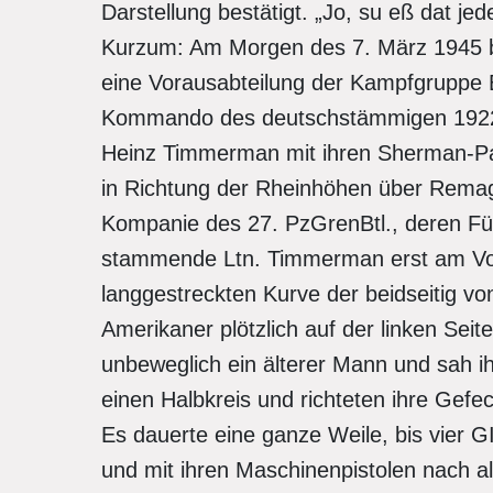
Darstellung bestätigt. „Jo, su eß dat je
Kurzum: Am Morgen des 7. März 1945
eine Vorausabteilung der Kampfgruppe 
Kommando des deutschstämmigen 1922 i
Heinz Timmerman mit ihren Sherman-Panz
in Richtung der Rheinhöhen über Remag
Kompanie des 27. PzGrenBtl., deren F
stammende Ltn. Timmerman erst am Vor
langgestreckten Kurve der beidseitig v
Amerikaner plötzlich auf der linken Sei
unbeweglich ein älterer Mann und sah i
einen Halbkreis und richteten ihre Ge
Es dauerte eine ganze Weile, bis vier G
und mit ihren Maschinenpistolen nach a