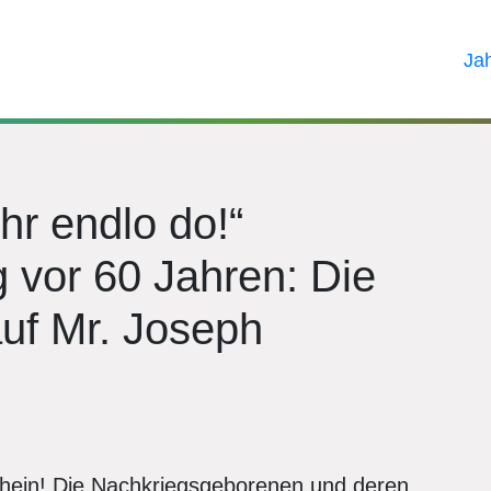
Ja
ihr endlo do!“
g vor 60 Jahren: Die
auf Mr. Joseph
hein! Die Nachkriegsgeborenen und deren