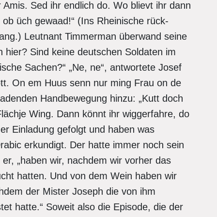
 Amis. Sed ihr endlich do. Wo blievt ihr dann
 ob üch gewaad!“ (Ins Rheinische rück-
llmang.) Leutnant Timmerman überwand seine
n hier? Sind keine deutschen Soldaten im
ische Sachen?“ „Ne, ne“, antwortete Josef
fott. On em Huus senn nur ming Frau on de
inladenden Handbewegung hinzu: „Kutt doch
lächje Wing. Dann könnt ihr wiggerfahre, do
der Einladung gefolgt und haben was
Drabic erkundigt. Der hatte immer noch sein
e er, „haben wir, nachdem wir vorher das
cht hatten. Und von dem Wein haben wir
chdem der Mister Joseph die von ihm
et hatte.“ Soweit also die Episode, die der