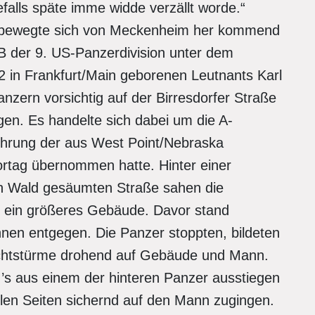
defalls späte imme widde verzällt worde.“
 bewegte sich von Meckenheim her kommend
B der 9. US-Panzerdivision unter dem
n Frankfurt/Main geborenen Leutnants Karl
ern vorsichtig auf der Birresdorfer Straße
en. Es handelte sich dabei um die A-
ührung der aus West Point/Nebraska
tag übernommen hatte. Hinter einer
on Wald gesäumten Straße sahen die
te ein größeres Gebäude. Davor stand
hnen entgegen. Die Panzer stoppten, bildeten
fechtstürme drohend auf Gebäude und Mann.
I’s aus einem der hinteren Panzer ausstiegen
llen Seiten sichernd auf den Mann zugingen.