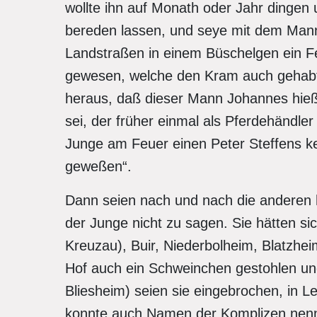
wollte ihn auf Monath oder Jahr dingen
bereden lassen, und seye mit dem Mann
Landstraßen in einem Büschelgen ein 
gewesen, welche den Kram auch gehabt 
heraus, daß dieser Mann Johannes hieß
sei, der früher einmal als Pferdehändler
Junge am Feuer einen Peter Steffens k
geweßen“.
Dann seien nach und nach die anderen
der Junge nicht zu sagen. Sie hätten si
Kreuzau), Buir, Niederbolheim, Blatzhe
Hof auch ein Schweinchen gestohlen und
Bliesheim) seien sie eingebrochen, in L
konnte auch Namen der Komplizen nen