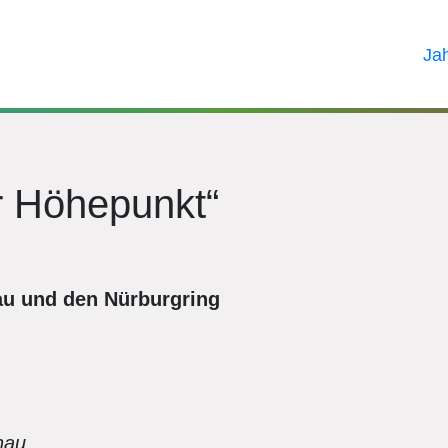
Ja
r Höhepunkt“
au und den Nürburgring
nau