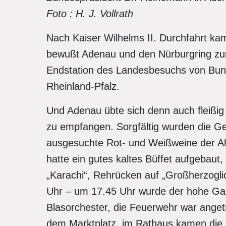
Foto : H. J. Vollrath
Nach Kaiser Wilhelms II. Durchfahrt ka
bewußt Adenau und den Nürburgring zum
Endstation des Landesbesuchs von Bun
Rheinland-Pfalz.
Und Adenau übte sich denn auch fleißig
zu empfangen. Sorgfältig wurden die G
ausgesuchte Rot- und Weißweine der Ah
hatte ein gutes kaltes Büffet aufgebaut
„Karachi“, Rehrücken auf „Großherzoglic
Uhr – um 17.45 Uhr wurde der hohe Gas
Blasorchester, die Feuerwehr war angetr
dem Marktplatz, im Rathaus kamen die