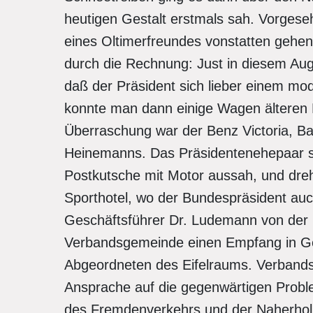
heutigen Gestalt erstmals sah. Vorgese
eines Oltimerfreundes vonstatten gehen
durch die Rechnung: Just in diesem Auge
daß der Präsident sich lieber einem mo
konnte man dann einige Wagen älteren 
Überraschung war der Benz Victoria, B
Heinemanns. Das Präsidentenehepaar se
Postkutsche mit Motor aussah, und dre
Sporthotel, wo der Bundespräsident auc
Geschäftsführer Dr. Ludemann von der
Verbandsgemeinde einen Empfang in Ge
Abgeordneten des Eifelraums. Verbands
Ansprache auf die gegenwärtigen Prob
des Fremdenverkehrs und der Naherhol