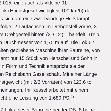
 015, eine auch als »kleine 01
ok (Höchstgeschwindigkeit 100 km/h) der
es sich um eine zweizylindrige Heißdampf-
folge -2 Laufachsen im Drehgestell vorne, 3
Drehgestell hinten (2′ C 2′) – handelt. Treib-
n Durchmesser von 1,75 m auf. Die Lok 62
halten gebliebene Maschine ihrer Baureihe, von
samt nur 15 Stück von Henschel und Sohn in
In Form und Technik entspricht sie der
n Reichsbahn Gesellschaft. Mit einer Länge
stgewicht (mit 2/3 Vorräten) von 123,6 to
einungen. Ihr Kessel arbeitet mit einem
2)
icht eine Leistung von 1.680 PS.
7 Loks dieser Baureihe bei der DB, 8 bei der