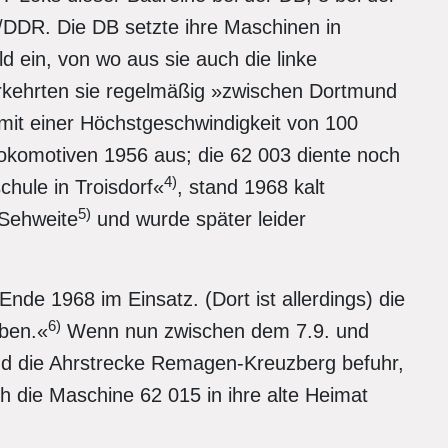
DDR. Die DB setzte ihre Maschinen in
 ein, von wo aus sie auch die linke
erkehrten sie regelmäßig »zwischen Dortmund
it einer Höchstgeschwindigkeit von 100
okomotiven 1956 aus; die 62 003 diente noch
4)
chule in Troisdorf«
, stand 1968 kalt
5)
 Sehweite
und wurde später leider
nde 1968 im Einsatz. (Dort ist allerdings) die
6)
eben.«
Wenn nun zwischen dem 7.9. und
d die Ahrstrecke Remagen-Kreuzberg befuhr,
ch die Maschine 62 015 in ihre alte Heimat