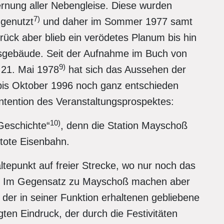
ernung aller Nebengleise. Diese wurden
7)
 genutzt
und daher im Sommer 1977 samt
urück aber blieb ein verödetes Planum bis hin
gebäude. Seit der Aufnahme im Buch von
9)
 21. Mai 1978
hat sich das Aussehen der
 bis Oktober 1996 noch ganz entschieden
Intention des Veranstaltungsprospektes:
10)
Geschichte“
, denn die Station Mayschoß
 tote Eisenbahn.
ltepunkt auf freier Strecke, wo nur noch das
ahr. Im Gegensatz zu Mayschoß machen aber
er in seiner Funktion erhaltenen gebliebene
en Eindruck, der durch die Festivitäten