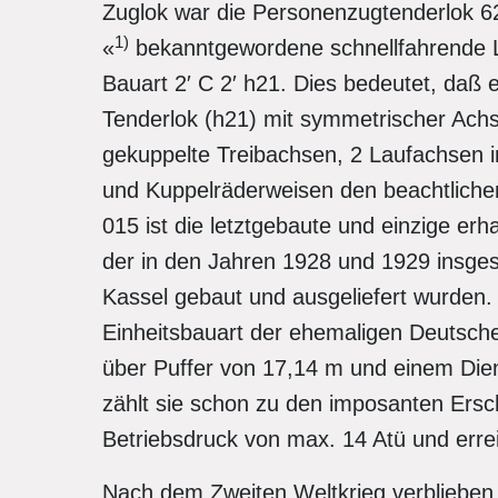
Zuglok war die Personenzugtenderlok 62
1)
«
bekanntgewordene schnellfahrende L
Bauart 2′ C 2′ h21. Dies bedeutet, daß 
Tenderlok (h21) mit symmetrischer Achs
gekuppelte Treibachsen, 2 Laufachsen im 
und Kuppelräderweisen den beachtliche
015 ist die letztgebaute und einzige er
der in den Jahren 1928 und 1929 insge
Kassel gebaut und ausgeliefert wurden. 
Einheitsbauart der ehemaligen Deutsche
über Puffer von 17,14 m und einem Dien
zählt sie schon zu den imposanten Ersch
Betriebsdruck von max. 14 Atü und erre
Nach dem Zweiten Weltkrieg verblieben 