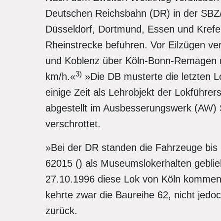
Deutschen Reichsbahn (DR) in der SBZ/
Düsseldorf, Dortmund, Essen und Krefeld
Rheinstrecke befuhren. Vor Eilzügen v
und Koblenz über Köln-Bonn-Remagen m
3)
km/h.«
»Die DB musterte die letzten L
einige Zeit als Lehrobjekt der Lokführers
abgestellt im Ausbesserungswerk (AW)
verschrottet.
»Bei der DR standen die Fahrzeuge bis E
62015 () als Museumslokerhalten gebli
27.10.1996 diese Lok von Köln kommen
kehrte zwar die Baureihe 62, nicht jedo
zurück.