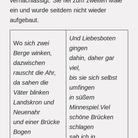
vernachlässigt. Sie fiel zum zweiten Male
ein und wurde seitdem nicht wieder
aufgebaut.
Und Liebesboten
Wo
sich zwei
gingen
Berge winken,
dahin, daher gar
dazwischen
viel,
rauscht die Ahr,
bis sie sich selbst
da sahen die
umfingen
Vä
ter blinken
in süßem
Landskron und
Minnespiel.Viel
Neuenahr
schöne Brücken
und einer Brücke
schlagen
Bogen
sah ich in