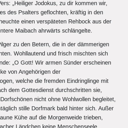
rs: „Heiliger Jodokus, zu dir kommen wir,
ves des Psalters geflochten, kräftig in den
heuchte einen verspäteten Rehbock aus der
ntere Maibach ahrwärts schlängelte.
 Pilger zu den Betern, die in der dämmerigen
ten. Wohllautend und frisch mischten sich
nde: „O Gott! Wir armen Sünder erscheinen
icke von Angehörigen der
gen, welche die fremden Eindringlinge mit
ch dem Gottesdienst durchschritten sie,
Dorfschönen nicht ohne Wohlwollen begleitet,
äglich stille Dorfmark bald hinter sich. Außer
braune Kühe auf die Morgenweide trieben,
bacher Ländchen keine Menschenseele.