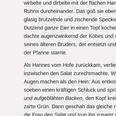
wirbelte und dirbelte mit der flachen H
Rührei durcheinander. Das goß sie ebe
glasig brutzelnde und zischende Speckwü
Dutzend
ganze
Eier in einen Topf koche
dachte augenzwinkernd der Köbes und 
seines älteren Bruders, der entsetzt un
der Pfanne starrte.
Als Hannes vom Hofe zurückkam, verlief 
inzwischen den Salat zurechtmachte. Wa
Augen machen als den Hein: Aus entkor
soeben einen kräftigen Schluck und sprü
und aufgeblähten Backen,
den Kopf kre
zarte Grün. Dann geschah das gleiche m
die Frau den Salat und trug ihn zusamt 