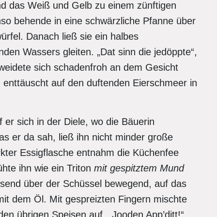
and das Weiß und Gelb zu einem zünftigen
nso behende in eine schwärzliche Pfanne über
rfel. Danach ließ sie ein halbes
nden Wassers gleiten. „Dat sinn die jedöppte“,
weidete sich schadenfroh an dem Gesicht
d enttäuscht auf den duftenden Eierschmeer in
er sich in der Diele, wo die Bäuerin
s er da sah, ließ ihn nicht minder große
kter Essigflasche entnahm die Küchenfee
hte ihn wie ein Triton
mit gespitztem Mund
isend über der Schüssel bewegend, auf das
it dem Öl. Mit gespreizten Fingern mischte
den übrigen Speisen auf. „Jooden App’ditt!“