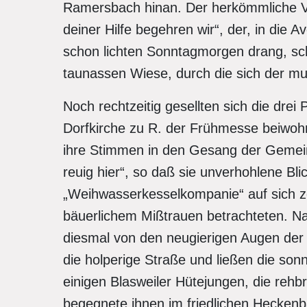
Ramersbach hinan. Der herkömmliche Ve
deiner Hilfe begehren wir“, der, in die A
schon lichten Sonntagmorgen drang, sc
taunassen Wiese, durch die sich der mu
Noch rechtzeitig gesellten sich die drei
Dorfkirche zu R. der Frühmesse beiwohn
ihre Stimmen in den Gesang der Gemei
reuig hier“, so daß sie unverhohlene Bl
„Weihwasserkesselkompanie“ auf sich zo
bäuerlichem Mißtrauen betrachteten. Na
diesmal von den neugierigen Augen der 
die holperige Straße und ließen die sonnt
einigen Blasweiler Hütejungen, die reh
begegnete ihnen im friedlichen Hecken