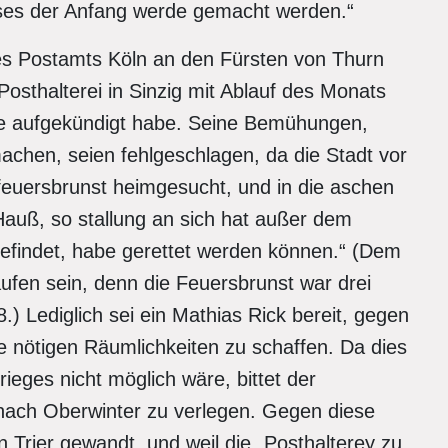
eses der Anfang werde gemacht werden.“
es Postamts Köln an den Fürsten von Thurn
 Posthalterei in Sinzig mit Ablauf des Monats
te aufgekündigt habe. Seine Bemühungen,
achen, seien fehlgeschlagen, da die Stadt vor
 feuersbrunst heimgesucht, und in die aschen
Hauß, so stallung an sich hat außer dem
befindet, habe gerettet werden können.“ (Dem
aufen sein, denn die Feuersbrunst war drei
 Lediglich sei ein Mathias Rick bereit, gegen
e nötigen Räumlichkeiten zu schaffen. Da dies
ieges nicht möglich wäre, bittet der
g nach Oberwinter zu verlegen. Gegen diese
n Trier gewandt, und weil die „Posthalterey zu