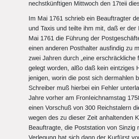
nechstkünftigen Mittwoch den 17teii di
Im Mai 1761 schrieb ein Beauftragter d
und Taxis und teilte ihm mit, daß er der
Mai 1761 die Führung der Postgeschäf
einen anderen Posthalter ausfindig zu m
zwei Jahren durch „eine erschräckliche
gelegt worden, alßo daß kein eintziges 
jenigen, worin die post sich dermahlen 
Schreiber muß hierbei ein Fehler unterl
Jahre vorher am FronIeichnamstag 1758.)
einen Vorschuß von 300 Reichstalern di
wegen des zu dieser Zeit anhaltenden Kr
Beauftragte, die Poststation von Sinzi
Verlegung hat sich dann der Kurfürst vo