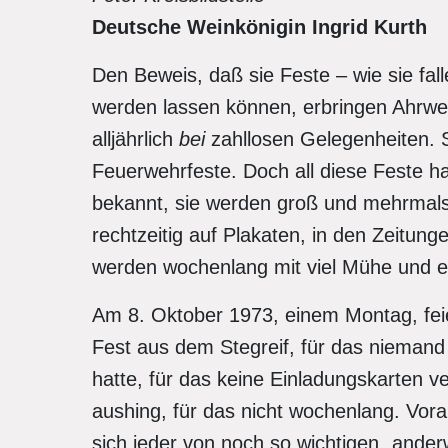
Deutsche Weinkönigin Ingrid Kurth
Den Beweis, daß sie Feste – wie sie fall
werden lassen können, erbringen Ahrw
alljährlich
bei
zahllosen Gelegenheiten. 
Feuerwehrfeste. Doch all diese Feste h
bekannt, sie werden groß und mehrmals
rechtzeitig auf Plakaten, in den Zeitung
werden wochenlang mit viel Mühe und eh
Am 8. Oktober 1973, einem Montag, fei
Fest aus dem Stegreif, für das niemand 
hatte, für das keine Einladungskarten v
aushing, für das nicht wochenlang. Vorar
sich jeder von noch so wichtigen „ander