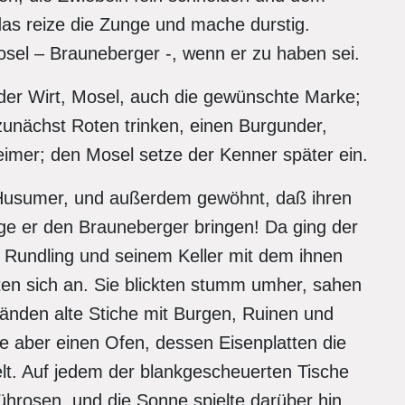
das reize die Zunge und mache durstig.
sel – Brauneberger -, wenn er zu haben sei.
 der Wirt, Mosel, auch die gewünschte Marke;
unächst Roten trinken, einen Burgunder,
imer; den Mosel setze der Kenner später ein.
e Husumer, und außerdem gewöhnt, daß ihren
e er den Brauneberger bringen! Da ging der
en Rundling und seinem Keller mit dem ihnen
ten sich an. Sie blickten stumm umher, sahen
änden alte Stiche mit Burgen, Ruinen und
e aber einen Ofen, dessen Eisenplatten die
lt. Auf jedem der blankgescheuerten Tische
ührosen, und die Sonne spielte darüber hin,