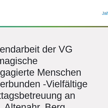
Ja
gendarbeit der VG
 magische
ngagierte Menschen
verbunden -Vielfältige
tagsbetreuung an
 Altenahr, Berg,