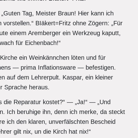
 „Guten Tag, Meister Braun! Hier kann ich
vorstellen.“ BIäkert=Fritz ohne Zögern: „Für
te einem Aremberger ein Werkzeug kaputt,
chwach für Eichenbach!“
 Kirche ein Weinkännchen löten und für
hens — prima Inflationsware — befestigen.
en auf dem Lehrerpult. Kaspar, ein kleiner
er Sprache heraus.
s die Reparatur kostet?“ — „Ja!“ — „Und
. Ich beruhige ihn, denn ich merke, da steckt
öre ich den klaren, unverfälschten Bescheid
rer gilt nix, un die Kirch hat nix!“