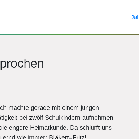
Ja
sprochen
 Ich machte gerade mit einem jungen
tigkeit bei zwölf Schulkindern aufnehmen
n die engere Heimatkunde. Da schlurft uns
auernd wie immer: BIäkert=Fritz!