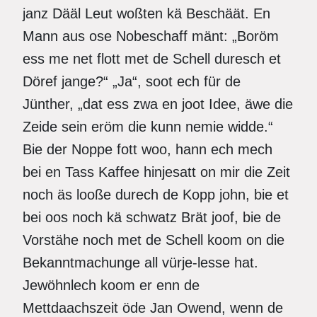
janz Dääl Leut woßten kä Beschäät. En
Mann aus ose Nobeschaff mänt: „Boröm
ess me net flott met de Schell duresch et
Döref jange?“ „Ja“, soot ech für de
Jünther, „dat ess zwa en joot Idee, äwe die
Zeide sein eröm die kunn nemie widde.“
Bie der Noppe fott woo, hann ech mech
bei en Tass Kaffee hinjesatt on mir die Zeit
noch äs looße durech de Kopp john, bie et
bei oos noch kä schwatz Brät joof, bie de
Vorstähe noch met de Schell koom on die
Bekanntmachunge all vürje-lesse hat.
Jewöhnlech koom er enn de
Mettdaachszeit öde Jan Owend, wenn de