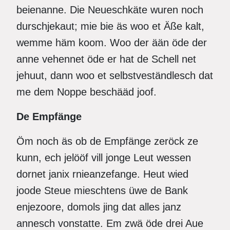
beienanne. Die Neueschkäte wuren noch
durschjekaut; mie bie äs woo et Äße kalt,
wemme häm koom. Woo der ään öde der
anne vehennet öde er hat de Schell net
jehuut, dann woo et selbstveständlesch dat
me dem Noppe beschääd joof.
De Empfänge
Öm noch äs ob de Empfänge zeröck ze
kunn, ech jelööf vill jonge Leut wessen
dornet janix rnieanzefange. Heut wied
joode Steue mieschtens üwe de Bank
enjezoore, domols jing dat alles janz
annesch vonstatte. Em zwä öde drei Aue