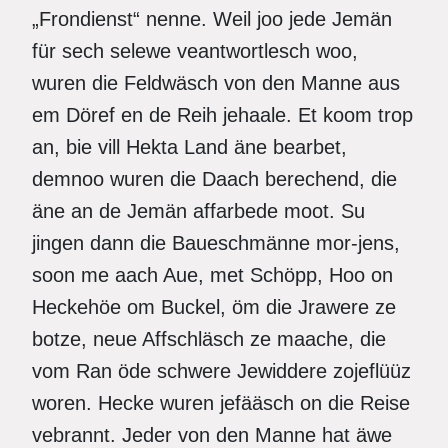
„Frondienst“ nenne. Weil joo jede Jemän
für sech selewe veantwortlesch woo,
wuren die Feldwäsch von den Manne aus
em Döref en de Reih jehaale. Et koom trop
an, bie vill Hekta Land äne bearbet,
demnoo wuren die Daach berechend, die
äne an de Jemän affarbede moot. Su
jingen dann die Baueschmänne mor-jens,
soon me aach Aue, met Schöpp, Hoo on
Heckehöe om Buckel, öm die Jrawere ze
botze, neue Affschläsch ze maache, die
vom Ran öde schwere Jewiddere zojeflüüz
woren. Hecke wuren jefääsch on die Reise
vebrannt. Jeder von den Manne hat äwe