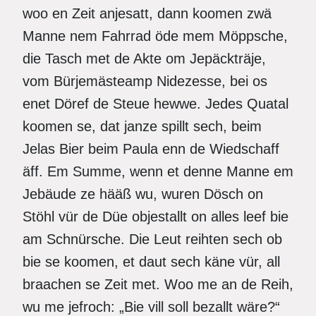
woo en Zeit anjesatt, dann koomen zwä
Manne nem Fahrrad öde mem Möppsche,
die Tasch met de Akte om Jepäckträje,
vom Bürjemästeamp Nidezesse, bei os
enet Döref de Steue hewwe. Jedes Quatal
koomen se, dat janze spillt sech, beim
Jelas Bier beim Paula enn de Wiedschaff
äff. Em Summe, wenn et denne Manne em
Jebäude ze hääß wu, wuren Dösch on
Stöhl vür de Düe objestallt on alles leef bie
am Schnürsche. Die Leut reihten sech ob
bie se koomen, et daut sech käne vür, all
braachen se Zeit met. Woo me an de Reih,
wu me jefroch: „Bie vill soll bezallt wäre?“