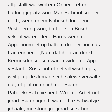
affjestallt wü, weil em Onnedöref en
Lädung jeplatz wöö. Maneschmol soot er
noch, wenn enem Nobeschdöref enn
Vesteijerung wöö, bo Felle on Bösch
vekoof würen. Jede Häres wenn de
Appelbööm jet op hatten, doot er noch äs
trän erinnere: „Nau, dat ihr dran denkt,
Kermesdensdesch wären widde de Äppel
vestäet.“ Soss joof et net vill wischtejes,
weil joo jede Jemän sech sälewe verwalte
dat, et joof och noch net esu en
Pabeiekresch bie heut. Woo de Arbet net
jerad esu dringend, wu noch e Schwätzje
jehaale, me stoon joo jerad su schön