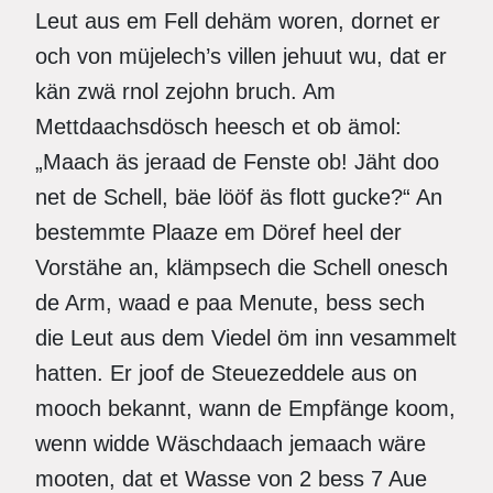
Leut aus em Fell dehäm woren, dornet er
och von müjelech’s villen jehuut wu, dat er
kän zwä rnol zejohn bruch. Am
Mettdaachsdösch heesch et ob ämol:
„Maach äs jeraad de Fenste ob! Jäht doo
net de Schell, bäe lööf äs flott gucke?“ An
bestemmte Plaaze em Döref heel der
Vorstähe an, klämpsech die Schell onesch
de Arm, waad e paa Menute, bess sech
die Leut aus dem Viedel öm inn vesammelt
hatten. Er joof de Steuezeddele aus on
mooch bekannt, wann de Empfänge koom,
wenn widde Wäschdaach jemaach wäre
mooten, dat et Wasse von 2 bess 7 Aue