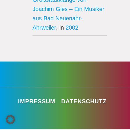
Joachim Gies – Ein Musiker
aus Bad Neuenahr-
Ahrweiler
, in
2002
IMPRESSUM
DATENSCHUTZ