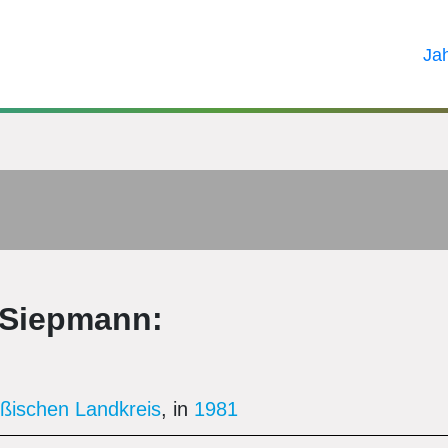
Ja
 Siepmann:
ßischen Landkreis
, in
1981