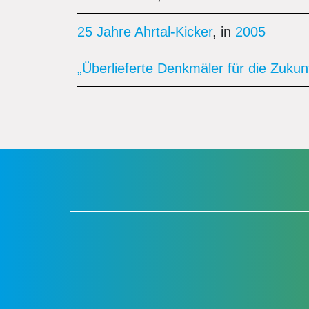
25 Jahre Ahrtal-Kicker
, in
2005
„Überlieferte Denkmäler für die Zuk