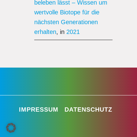
beleben lässt – Wissen um
wertvolle Biotope für die
nächsten Generationen
erhalten
, in
2021
IMPRESSUM
DATENSCHUTZ