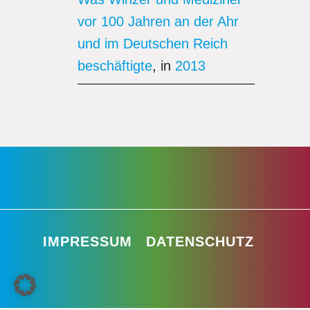
vor 100 Jahren an der Ahr
und im Deutschen Reich
beschäftigte
, in
2013
IMPRESSUM
DATENSCHUTZ