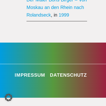
Moskau an den Rhein nach
Rolandseck
, in
1999
IMPRESSUM
DATENSCHUTZ