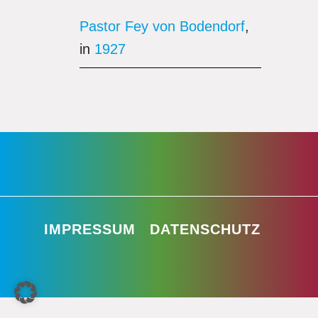
Pastor Fey von Bodendorf
,
in
1927
IMPRESSUM
DATENSCHUTZ