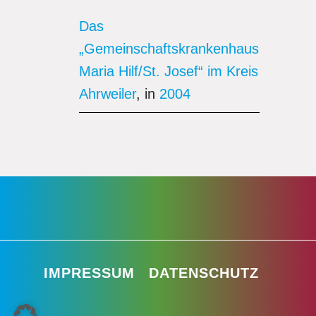
Das
„Gemeinschaftskrankenhaus
Maria Hilf/St. Josef“ im Kreis
Ahrweiler
, in
2004
IMPRESSUM
DATENSCHUTZ