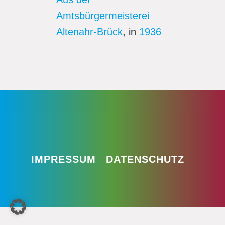
Amtsbürgermeisterei
Altenahr-Brück
, in
1936
IMPRESSUM
DATENSCHUTZ