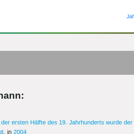
Ja
hann:
n der ersten Hälfte des 19. Jahrhunderts wurde de
gt
, in
2004