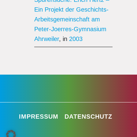
Ein Projekt der Geschichts-
Arbeitsgemeinschaft am
Peter-Joerres-Gymnasium
Ahrweiler
, in
2003
IMPRESSUM
DATENSCHUTZ