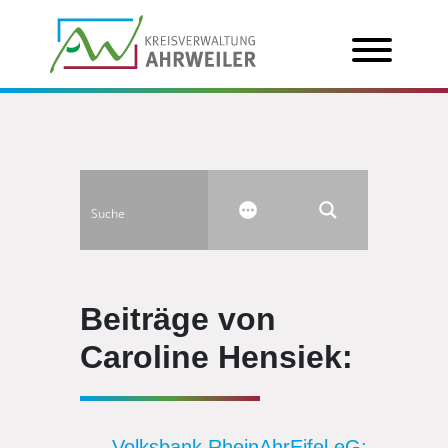
Beiträge von
Caroline Hensiek:
Volksbank RheinAhrEifel eG: