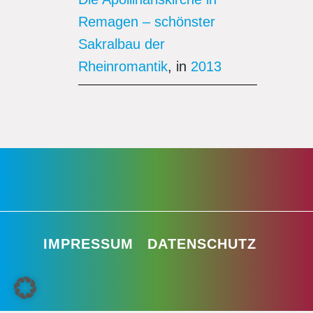
Remagen – schönster
Sakralbau der
Rheinromantik
, in
2013
IMPRESSUM
DATENSCHUTZ