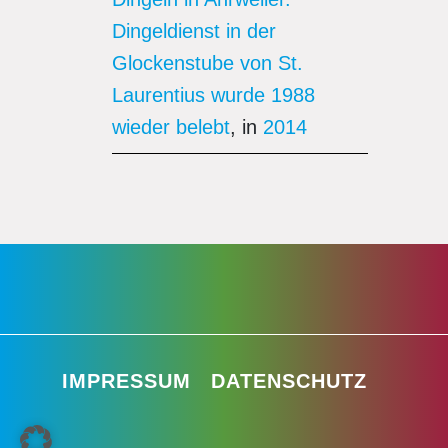
Dingeldienst in der
Glockenstube von St.
Laurentius wurde 1988
wieder belebt
, in
2014
IMPRESSUM
DATENSCHUTZ