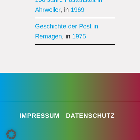
Ahrweiler
, in
1969
Geschichte der Post in
Remagen
, in
1975
IMPRESSUM
DATENSCHUTZ