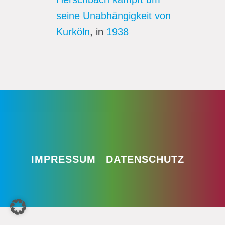
seine Unabhängigkeit von
Kurköln
, in
1938
IMPRESSUM
DATENSCHUTZ