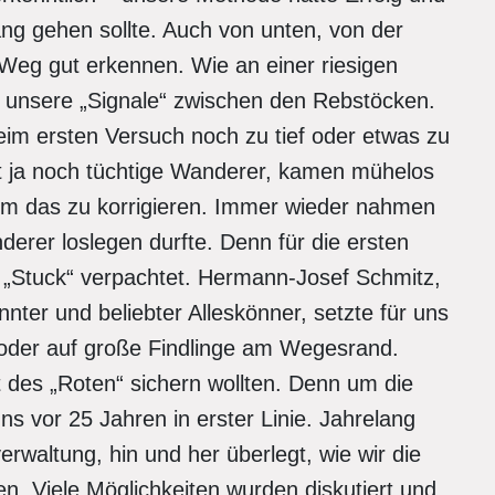
lang gehen sollte. Auch von unten, von der
Weg gut erkennen. Wie an einer riesigen
 unsere „Signale“ zwischen den Rebstöcken.
im ersten Versuch noch zu tief oder etwas zu
t ja noch tüchtige Wanderer, kamen mühelos
 um das zu korrigieren. Immer wieder nahmen
erer loslegen durfte. Denn für die ersten
 „Stuck“ verpachtet. Hermann-Josef Schmitz,
nter und beliebter Alleskönner, setzte für uns
 oder auf große Findlinge am Wegesrand.
 des „Roten“ sichern wollten. Denn um die
ns vor 25 Jahren in erster Linie. Jahrelang
verwaltung, hin und her überlegt, wie wir die
n. Viele Möglichkeiten wurden diskutiert und