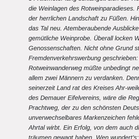
die Weinlagen des Rotweinparadieses. R
der herrlichen Landschaft zu Füßen. Hin
das Tal neu. Atemberaubende Ausblicke 
gemütliche Weinprobe. Überall locken W
Genossenschaften. Nicht ohne Grund st
Fremdenverkehrswerbung geschrieben: „G
Rotweinwanderweg müßte unbedingt ne
allem zwei Männern zu verdanken. Denn 
seinerzeit Land rat des Kreises Ahr-weil
des Demauer Eifelvereins, wäre die Re
Prachtweg, der zu den schönsten Deutsc
unverwechselbares Markenzeichen fehlen
Ahrtal wirbt. Ein Erfolg, von dem auch 
träumen gewagt haben. Wen wundert’s: 19