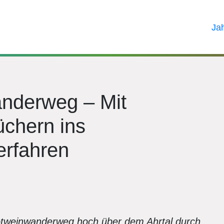
Ja
nderweg – Mit
chern ins
erfahren
Rotweinwanderweg hoch über dem Ahrtal durch