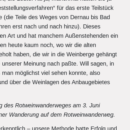
tstellungsverfahren“ für das erste Teilstück
e (die Teile des Weges von Dernau bis Bad
ren erst nach und nach hinzu). Dieses
eren Art und hat manchem Außenstehenden ein
en heute kaum noch, wo wir die alten
lt haben, die wir in die Weinberge gehängt
 unserer Meinung nach paßte. Will sagen, in
ß man möglichst viel sehen konnte, also
l und über die Weinlagen des Anbaugebietes
ng des Rotweinwanderweges am 3. Juni
i einer Wanderung auf dem Rotweinwanderweg.
erkenntlich – unsere Methode hatte Erfolg und