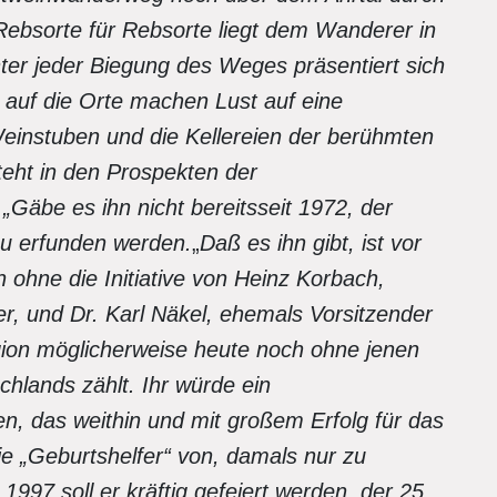
ebsorte für Rebsorte liegt dem Wanderer in
ter jeder Biegung des Weges präsentiert sich
auf die Orte machen Lust auf eine
einstuben und die Kellereien der berühmten
eht in den Prospekten der
äbe es ihn nicht bereitsseit 1972, der
u erfunden werden.
„
Daß es ihn gibt, ist vor
ohne die Initiative von Heinz Korbach,
er, und Dr. Karl Näkel, ehemals Vorsitzender
gion möglicherweise heute noch ohne jenen
hlands zählt. Ihr würde ein
, das weithin und mit großem Erfolg für das
die „Geburtshelfer“ von, damals nur zu
97 soll er kräftig gefeiert werden, der 25.