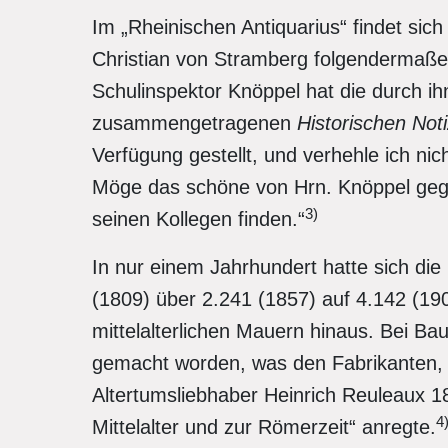
Im „Rheinischen Antiquarius“ findet si
Christian von Stramberg folgendermaßen
Schulinspektor Knöppel hat die durch ih
zusammengetragenen
Historischen Not
Verfügung gestellt, und verhehle ich nich
Möge das schöne von Hrn. Knöppel gege
3)
seinen Kollegen finden.“
In nur einem Jahrhundert hatte sich di
(1809) über 2.241 (1857) auf 4.142 (190
mittelalterlichen Mauern hinaus. Bei B
gemacht worden, was den Fabrikanten, 
Altertumsliebhaber Heinrich Reuleaux 
4
Mittelalter und zur Römerzeit“ anregte.