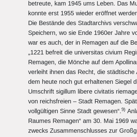
betreute, kam 1945 ums Leben. Das Mu
konnte erst 1955 wieder eröffnet werd
Die Bestände des Stadtarchivs verschwan
Speichern, wo sie Ende 1960er Jahre vo
war es auch, der in Remagen auf die B
„1221 befreit die universitas civium R
Remagen, die Mönche auf dem Apollinar
verleiht ihnen das Recht, die städtisch
dem heute noch gut erhaltenen Siegel d
Umschrift sigillum libere civitatis riemag
von reichsfreien – Stadt Remagen. Spä
9)
vollgültigen Sinne Stadt gewesen“.
Anl
Raumes Remagen“ am 30. Mai 1969 war
zwecks Zu­sam­menschlusses zur Groß