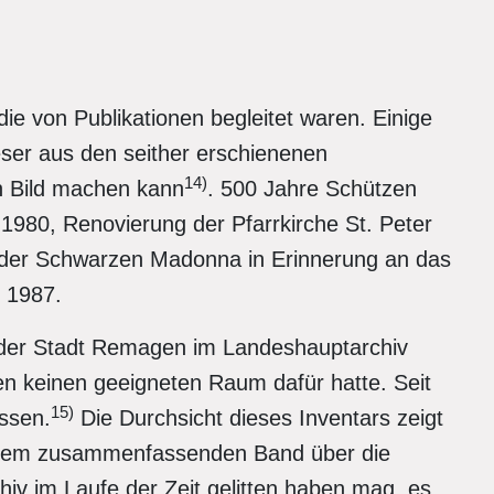
e von Publikationen begleitet waren. Einige
Leser aus den seither erschienenen
14)
in Bild machen kann
. 500 Jahre Schützen
980, Renovierung der Pfarrkirche St. Peter
 der Schwarzen Madonna in Erinnerung an das
 1987.
 der Stadt Remagen im Landeshauptarchiv
n keinen geeigneten Raum dafür hatte. Seit
15)
ossen.
Die Durchsicht dieses Inventars zeigt
inem zusammenfassenden Band über die
v im Laufe der Zeit gelitten haben mag, es